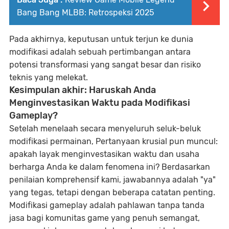
Bang Bang MLBB: Retrospeksi 2025
Pada akhirnya, keputusan untuk terjun ke dunia
modifikasi adalah sebuah pertimbangan antara
potensi transformasi yang sangat besar dan risiko
teknis yang melekat.
Kesimpulan akhir: Haruskah Anda
Menginvestasikan Waktu pada Modifikasi
Gameplay?
Setelah menelaah secara menyeluruh seluk-beluk
modifikasi permainan
, Pertanyaan krusial pun muncul:
apakah layak menginvestasikan waktu dan usaha
berharga Anda ke dalam fenomena ini? Berdasarkan
penilaian komprehensif kami, jawabannya adalah "ya"
yang tegas, tetapi dengan beberapa catatan penting.
Modifikasi gameplay adalah pahlawan tanpa tanda
jasa bagi komunitas game yang penuh semangat,