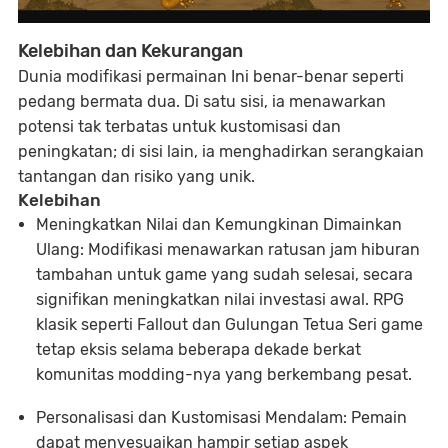
Kelebihan dan Kekurangan
Dunia
modifikasi permainan
Ini benar-benar seperti
pedang bermata dua. Di satu sisi, ia menawarkan
potensi tak terbatas untuk kustomisasi dan
peningkatan; di sisi lain, ia menghadirkan serangkaian
tantangan dan risiko yang unik.
Kelebihan
Meningkatkan Nilai dan Kemungkinan Dimainkan
Ulang:
Modifikasi menawarkan ratusan jam hiburan
tambahan untuk game yang sudah selesai, secara
signifikan meningkatkan nilai investasi awal. RPG
klasik seperti
Fallout
dan
Gulungan Tetua
Seri game
tetap eksis selama beberapa dekade berkat
komunitas modding-nya yang berkembang pesat.
Personalisasi dan Kustomisasi Mendalam:
Pemain
dapat menyesuaikan hampir setiap aspek