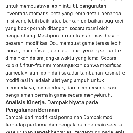
untuk membuatnya lebih intuitif, pengurutan
inventaris otomatis, peta yang lebih detail, penanda
misi yang lebih baik, atau bahkan perbaikan bug kecil
yang tidak pernah ditangani secara resmi oleh
pengembang. Meskipun bukan transformasi besar-
besaran, modifikasi QoL membuat game terasa lebih
lancar, lebih efisien, dan lebih menyenangkan untuk
dimainkan dalam jangka waktu yang lama. Secara
kolektif, fitur-fitur ini menunjukkan bahwa modifikasi
gameplay jauh lebih dari sekadar tambahan kosmetik;
modifikasi ini adalah alat yang ampuh untuk
memperkaya, memperluas, dan mempersonalisasi
pengalaman bermain game secara menyeluruh.
Analisis Kinerja: Dampak Nyata pada
Pengalaman Bermain
Dampak dari
modifikasi permainan
Dampak mod
terhadap performa dan pengalaman bermain secara
keseluruhan sangat bervariasi, tergantung pada jenis