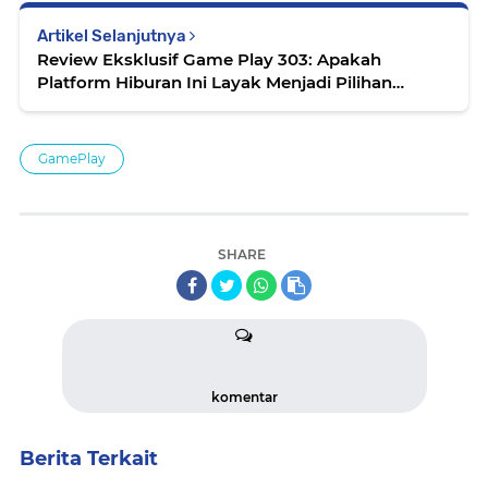
Artikel Selanjutnya
Review Eksklusif Game Play 303: Apakah
Platform Hiburan Ini Layak Menjadi Pilihan
Utama Anda?
GamePlay
SHARE
komentar
Berita Terkait