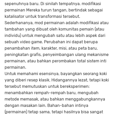
sepenuhnya baru. Di sinilah tempatnya.
modifikasi
permainan
Mereka turun tangan, bertindak sebagai
katalisator untuk transformasi tersebut.
Sederhananya, mod permainan adalah modifikasi atau
tambahan yang dibuat oleh komunitas pemain (atau
individu) untuk mengubah satu atau lebih aspek dari
sebuah video game. Perubahan ini dapat berupa
penambahan item, karakter, misi, atau peta baru,
peningkatan grafis, penyeimbangan ulang mekanisme
permainan, atau bahkan perombakan total sistem inti
permainan.
Untuk memahami esensinya, bayangkan seorang koki
yang diberi resep klasik. Hidangannya lezat, tetapi koki
tersebut memutuskan untuk bereksperimen:
menambahkan rempah-rempah baru, mengubah
metode memasak, atau bahkan menggabungkannya
dengan masakan lain. Bahan-bahan intinya
(permainan) tetap sama, tetapi hasilnya bisa sangat