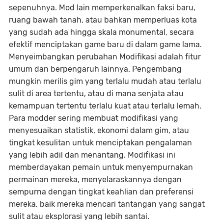
sepenuhnya. Mod lain memperkenalkan faksi baru,
ruang bawah tanah, atau bahkan memperluas kota
yang sudah ada hingga skala monumental, secara
efektif menciptakan game baru di dalam game lama.
Menyeimbangkan perubahan
Modifikasi adalah fitur
umum dan berpengaruh lainnya. Pengembang
mungkin merilis gim yang terlalu mudah atau terlalu
sulit di area tertentu, atau di mana senjata atau
kemampuan tertentu terlalu kuat atau terlalu lemah.
Para modder sering membuat modifikasi yang
menyesuaikan statistik, ekonomi dalam gim, atau
tingkat kesulitan untuk menciptakan pengalaman
yang lebih adil dan menantang. Modifikasi ini
memberdayakan pemain untuk menyempurnakan
permainan mereka, menyelaraskannya dengan
sempurna dengan tingkat keahlian dan preferensi
mereka, baik mereka mencari tantangan yang sangat
sulit atau eksplorasi yang lebih santai.