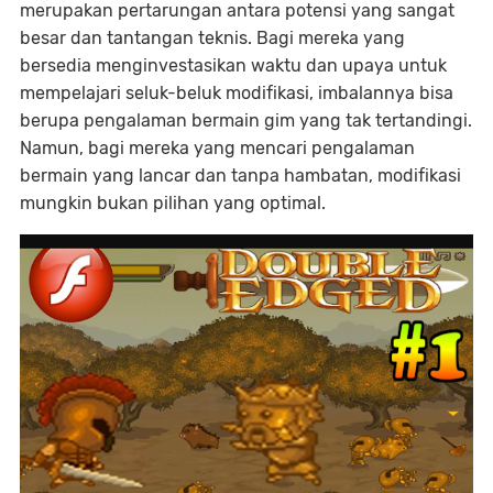
merupakan pertarungan antara potensi yang sangat
besar dan tantangan teknis. Bagi mereka yang
bersedia menginvestasikan waktu dan upaya untuk
mempelajari seluk-beluk modifikasi, imbalannya bisa
berupa pengalaman bermain gim yang tak tertandingi.
Namun, bagi mereka yang mencari pengalaman
bermain yang lancar dan tanpa hambatan, modifikasi
mungkin bukan pilihan yang optimal.