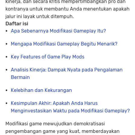
kinerja, dan secara kritis mempertimbangkan pro dan
kontranya untuk membantu Anda menentukan apakah
jalur ini layak untuk ditempuh.
Daftar isi
Apa Sebenarnya Modifikasi Gameplay Itu?
Mengapa Modifikasi Gameplay Begitu Menarik?
Key Features of Game Play Mods
Analisis Kinerja: Dampak Nyata pada Pengalaman
Bermain
Kelebihan dan Kekurangan
Kesimpulan Akhir: Apakah Anda Harus
Menginvestasikan Waktu pada Modifikasi Gameplay?
Modifikasi game mewujudkan demokratisasi
pengembangan game yang kuat, memberdayakan