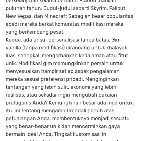
berkelanjutan selama bertahun-tahun, bahkan
puluhan tahun. Judul-judul seperti
Skyrim
,
Fallout:
New Vegas
, dan
Minecraft
Sebagian besar popularitas
abadi mereka berkat komunitas modifikasi mereka
yang berkembang pesat.
Kedua, ada unsur
personalisasi tanpa batas
. Gim
vanilla (tanpa modifikasi) dirancang untuk khalayak
luas, seringkali mengorbankan kedalaman atau fitur
unik. Modifikasi gim memungkinkan pemain untuk
menyesuaikan hampir setiap aspek pengalaman
mereka sesuai preferensi pribadi. Menginginkan
tantangan yang lebih sulit, ekonomi yang lebih
realistis, atau sekadar ingin mengubah pakaian
protagonis Anda? Kemungkinan besar ada mod untuk
itu. Ini tentang mengambil kendali penuh atas
petualangan Anda, membentuknya menjadi sesuatu
yang benar-benar unik dan mencerminkan gaya
bermain ideal Anda. Tingkat kustomisasi ini