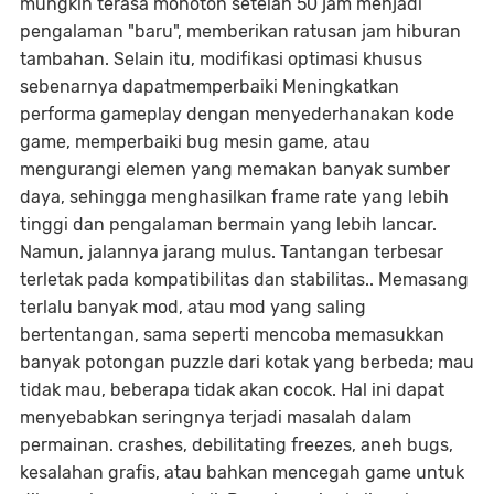
mungkin terasa monoton setelah 50 jam menjadi
pengalaman "baru", memberikan ratusan jam hiburan
tambahan. Selain itu, modifikasi optimasi khusus
sebenarnya dapat
memperbaiki
Meningkatkan
performa gameplay dengan menyederhanakan kode
game, memperbaiki bug mesin game, atau
mengurangi elemen yang memakan banyak sumber
daya, sehingga menghasilkan frame rate yang lebih
tinggi dan pengalaman bermain yang lebih lancar.
Namun, jalannya jarang mulus. Tantangan terbesar
terletak pada kompatibilitas dan stabilitas.
. Memasang
terlalu banyak mod, atau mod yang saling
bertentangan, sama seperti mencoba memasukkan
banyak potongan puzzle dari kotak yang berbeda; mau
tidak mau, beberapa tidak akan cocok. Hal ini dapat
menyebabkan seringnya terjadi masalah dalam
permainan.
crashes
, debilitating
freezes
, aneh
bugs
,
kesalahan grafis, atau bahkan mencegah game untuk