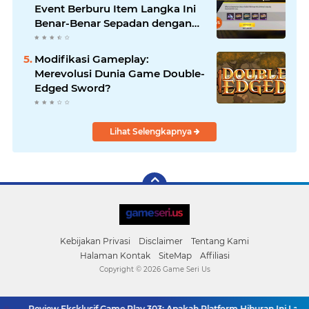
Event Berburu Item Langka Ini
Benar-Benar Sepadan dengan
Usaha Anda?
Modifikasi Gameplay:
Merevolusi Dunia Game Double-
Edged Sword?
Lihat Selengkapnya
Kebijakan Privasi
Disclaimer
Tentang Kami
Halaman Kontak
SiteMap
Affiliasi
Copyright ©
2026 Game Seri Us
Review Eksklusif Game Play 303: Apakah Platform Hiburan Ini Layak Me