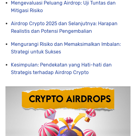
Mengevaluasi Peluang Airdrop: Uji Tuntas dan
Mitigasi Risiko
Airdrop Crypto 2025 dan Selanjutnya: Harapan
Realistis dan Potensi Pengembalian
Mengurangi Risiko dan Memaksimalkan Imbalan:
Strategi untuk Sukses
Kesimpulan: Pendekatan yang Hati-hati dan
Strategis terhadap Airdrop Crypto