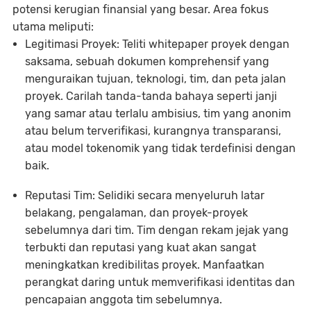
potensi kerugian finansial yang besar. Area fokus
utama meliputi:
Legitimasi Proyek:
Teliti whitepaper proyek dengan
saksama, sebuah dokumen komprehensif yang
menguraikan tujuan, teknologi, tim, dan peta jalan
proyek. Carilah tanda-tanda bahaya seperti janji
yang samar atau terlalu ambisius, tim yang anonim
atau belum terverifikasi, kurangnya transparansi,
atau model tokenomik yang tidak terdefinisi dengan
baik.
Reputasi Tim:
Selidiki secara menyeluruh latar
belakang, pengalaman, dan proyek-proyek
sebelumnya dari tim. Tim dengan rekam jejak yang
terbukti dan reputasi yang kuat akan sangat
meningkatkan kredibilitas proyek. Manfaatkan
perangkat daring untuk memverifikasi identitas dan
pencapaian anggota tim sebelumnya.