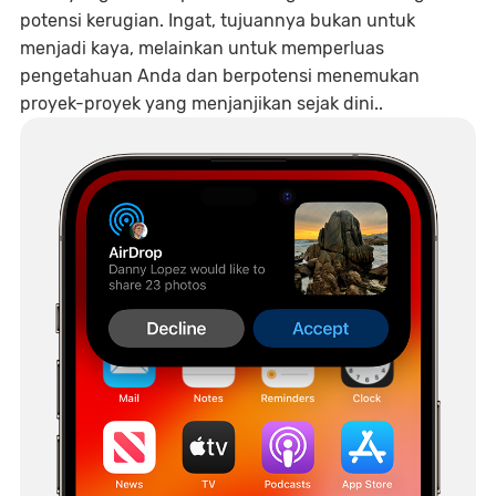
potensi kerugian. Ingat, tujuannya bukan untuk
menjadi kaya, melainkan untuk memperluas
pengetahuan Anda dan berpotensi menemukan
proyek-proyek yang menjanjikan sejak dini..