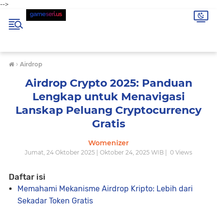
-->
›
Airdrop
Airdrop Crypto 2025: Panduan
Lengkap untuk Menavigasi
Lanskap Peluang Cryptocurrency
Gratis
Womenizer
Jumat, 24 Oktober 2025 | Oktober 24, 2025 WIB |
0
Views
Daftar isi
Memahami Mekanisme Airdrop Kripto: Lebih dari
Sekadar Token Gratis